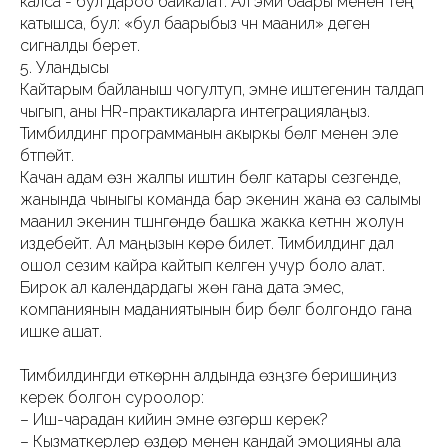
калса - бул дароо байкалат. Ал эми баары менен тең
катышса, бул: «бул баарыбыз үчүн маанилүү» деген
сигналды берет.
5. Уландысы
Кайтарым байланыш чогултуп, эмне иштегенин талдап
чыгып, аны HR-практикаларга интеграциялаңыз.
Тимбилдинг программанын акыркы бөлүгү менен эле
бүтпөйт.
Качан адам өзүн жалпы иштин бөлүгү катары сезгенде,
жанында чыныгы команда бар экенин жана өз салымы
маанилүү экенин түшүнгөндө башка жакка кетүүнүн жолун
издебейт. Ал маңызын көрө билет. Тимбилдинг дал
ошол сезим кайра кайтып келген учур боло алат.
Бирок ал календардагы жөн гана дата эмес,
компаниянын маданиятынын бир бөлүгү болгондо гана
ишке ашат.
Тимбилдингди өткөрүүнүн алдында өзүңүзгө беришиңиз
керек болгон суроолор:
– Иш-чарадан кийин эмне өзгөрүшү керек?
– Кызматкерлер өздөрү менен кандай эмоцияны ала