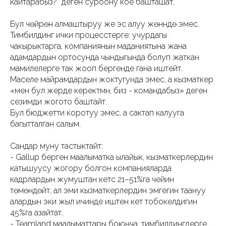
кайтарабыз?” деген суроону коё башташат.
Бул чөйрөнү алмаштыруу же эс алуу жөнүндө эмес.
Тимбилдинг ички процесстерге: учурдагы
чакырыктарга, компаниянын маданиятына жана
адамдардын ортосунда чындыгында болуп жаткан
мамилелерге так жооп бергенде гана иштейт.
Маселе майрамдардын жоктугунда эмес, а кызматкер
«мен бул жерде керектүүмүн, биз - командабыз» деген
сезимди жогото баштайт.
Бул бюджетти коротуу эмес, а сактап калууга
багытталган салым.
Сандар муну тастыктайт:
- Gallup берген маалыматка ылайык, кызматкерлердин
катышуусу жогору болгон компанияларда
кадрлардын жумуштан кетүүсү 21–51%га чейин
төмөндөйт, ал эми кызматкерлердин эмгегин таануу
алардын эки жыл ичинде иштен кетүү тобокелдигин
45%га азайтат.
- Teamland маалыматтары боюнча, тимбилдингдерге