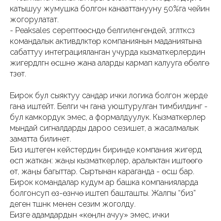
катышуу жумушка болгон канааттанууну 50%га чейин
жогорулатат.
- Peaksales серептөөсүндө белгиленгендей, үзгүлтүксүз
командалык активдүүлүктөр компаниянын маданиятына
сабаттуу интеграцияланган учурда кызматкерлердин
жигердүүлүгүн өсүшүнө жана аларды кармап калууга өбөлгө
түзөт.
Бирок бул сыяктуу сандар ички логика болгон жерде
гана иштейт. Белги үчүн гана уюштурулган тимбилдинг -
бул камкордук эмес, а формалдуулук. Кызматкерлер
мындай сигналдарды дароо сезишет, а жасалмалык
заматта билинет.
Биз иштеген кейстердин биринде компания жигердүү
өсүп жаткан: жаңы кызматкерлер, аралыктан иштөөгө
өтүү, жаңы багыттар. Сыртынан караганда - өсүш бар.
Бирок командалар кудум ар башка компанияларда
болгонсуп өз-өзүнчө иштеп башташты. Жалпы “биз”
деген түшүнүк менен сезим жоголду.
Бизге адамдардын «көңүлүн ачуу» эмес, ички