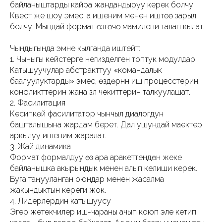
байланыштарды кайра жандандыруу керек болчу.
Квест же шоу эмес, а ишеним менен иштөө зарыл
болчу. Мындай формат өзгөчө мамилени талап кылат.
Чындыгында эмне кылганда иштейт:
1. Чыныгы кейстерге негизделген топтук модулдар
Катышуучулар абстракттуу «командалык
баалуулуктарды» эмес, өздөрүнүн иш процесстерин,
конфликттерин жана үзүлүү чекиттерин талкуулашат.
2. Фасилитация
Кесипкөй фасилитатор чынчыл диалогдун
башталышына жардам берет. Дал ушундай маектер
аркылуу ишеним жаралат.
3. Жай динамика
Формат формалдуу өз ара аракеттенүүдөн жеке
байланышка акырындык менен алып келиши керек.
Буга таңууланган оюндар менен жасалма
жакындыктын кереги жок.
4. Лидерлердин катышуусу
Эгер жетекчилер иш-чараны ачып коюп эле кетип