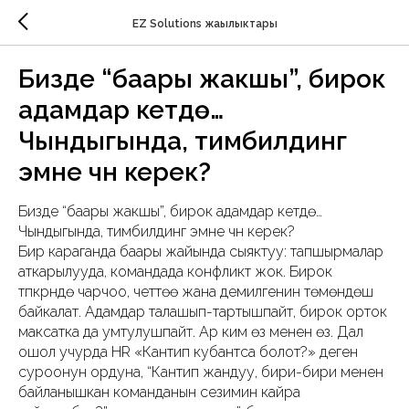
EZ Solutions жаңылыктары
Бизде “баары жакшы”, бирок
адамдар кетүүдө…
Чындыгында, тимбилдинг
эмне үчүн керек?
Бизде “баары жакшы”, бирок адамдар кетүүдө…
Чындыгында, тимбилдинг эмне үчүн керек?
Бир караганда баары жайында сыяктуу: тапшырмалар
аткарылууда, командада конфликт жок. Бирок
түпкүрүндө чарчоо, четтөө жана демилгенин төмөндөшү
байкалат. Адамдар талашып-тартышпайт, бирок орток
максатка да умтулушпайт. Ар ким өзү менен өзү. Дал
ошол учурда HR «Кантип кубантса болот?» деген
суроонун ордуна, “Кантип жандуу, бири-бири менен
байланышкан команданын сезимин кайра