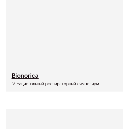
Instagram
+996 509 912 000
Whatsapp
info@ezs.kg
ул. Токтогула, 108, БЦ 312
Facebook
Linkedin
Telegram
Алматы | KZ
Бишкек | KG
Астана | KZ
Ташкент | UZ
Политика конфиденциальности
Bionorica
IV Национальный респираторный симпозиум