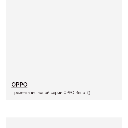
НАВИГАЦИЯ
Международное event-
агентство
Организация мероприятий
+996 509 912 000
под ключ
OPPO
Кейсы корпоративных
мероприятий
Презентация новой серии OPPO Reno 13
Новости
Контакты event-агентства
СОЦИАЛЬНЫЕ
СВЯЖИТЕСЬ
СЕТИ
С НАМИ