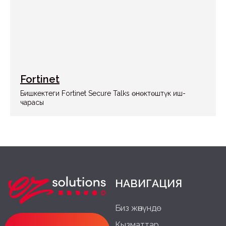
Facebook
Linkedin
Telegram
Алматы | KZ
Бишкек | KG
Fortinet
Астана | KZ
Ташкент | UZ
Бишкектеги Fortinet Secure Talks өнөктөштүк иш-
чарасы
Купуялуулук саясаты