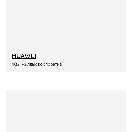
HUAWEI
НАВИГАЦИЯ
Жаңы жылдык корпоратив
Биз жөнүндө
Кызматтар
+996 509 912 000
Портфолио
Жаңылыктар
Байланыш маалыматтары
СОЦИАЛДЫК
БИЗ МЕНЕН
ТАРМАКТАР
БАЙЛАНЫШЫҢЫЗ
Instagram
+996 509 912 000
Whatsapp
info@ezs.kg
Токтогул көч., 108, БЦ 312